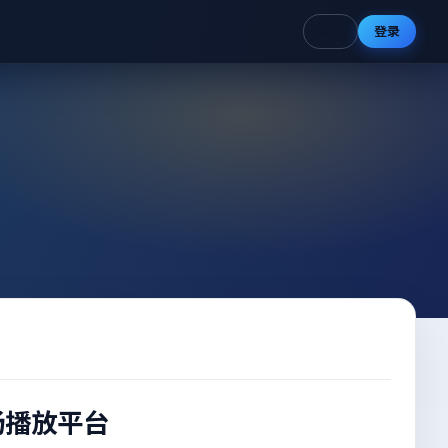
搜索
登录
畅播放平台