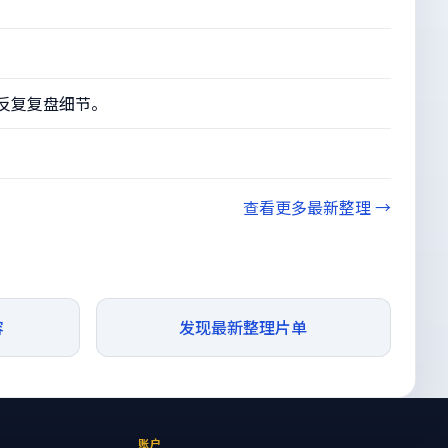
反复复盘细节。
查看更多最新整理 →
容
发现最新整理片单
账户