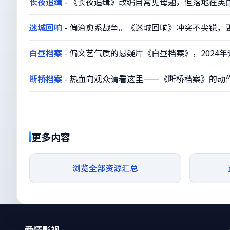
长夜追缉
-
《长夜追缉》改编自常见母题，但落地在英
迷城回响
-
偏治愈系战争。《迷城回响》冲突不尖锐，
白昼档案
-
偏文艺气质的悬疑片《白昼档案》，2024
断桥档案
-
热血向观众请看这里——《断桥档案》的动
更多内容
浏览全部资源汇总
爱情影视