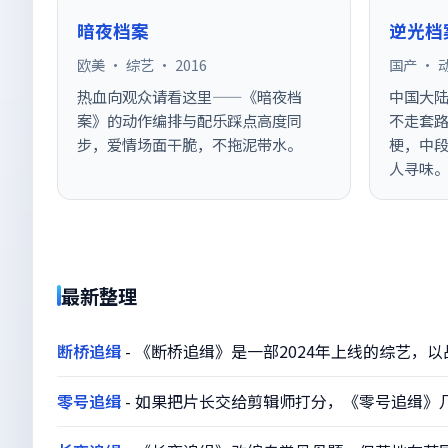
暗夜档案
逆光档
欧美 · 综艺 · 2016
国产 · 动
热血向观众请看这里——《暗夜档
中国大
案》的动作编排与配乐踩点高度同
不走套
步，爱情场面干脆，不拖泥带水。
梗，中
人寻味
最新整理
断桥追缉
-
《断桥追缉》是一部2024年上线的综艺，
零号追缉
-
如果把片长交给剪辑师打分，《零号追缉》