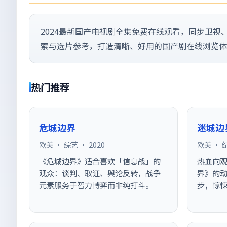
2024最新国产电视剧全集免费在线观看，同步卫
索与选片参考，打造清晰、好用的国产剧在线浏览体
热门推荐
危城边界
迷城边
欧美 · 综艺 · 2020
欧美 · 纪
《危城边界》适合喜欢「信息战」的
热血向
观众：谈判、取证、舆论反转，战争
界》的
元素服务于智力博弈而非纯打斗。
步，惊